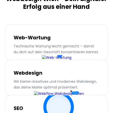
Erfolg aus einer Hand
Webdesign Wien
Fotografen
Web-Wartung
SEO
Immobilien
Technische Wartung leicht gemacht – damit
Web Wartung
Berater
du dich auf dein Geschäft konzentrieren kannst.
Referenzen
Architekten
Blog
Restaurant
Webdesign
Arzt
Wir bieten kreatives und modernes Webdesign,
das deine Marke optimal präsentiert.
SEO