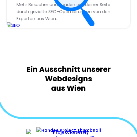
Mehr Besucher und Kunden auf deiner Seite
Impressum I Datenschutz
AGB
durch gezielte SEO-Optimierungen von den
© 2025 JetCode Webdesign Wien
Experten aus Wien.
Ein Ausschnitt unserer
Webdesigns
aus Wien