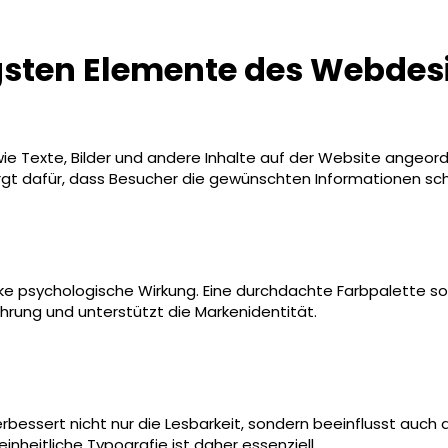
igsten Elemente des Webdes
e Texte, Bilder und andere Inhalte auf der Website angeordn
rgt dafür, dass Besucher die gewünschten Informationen schn
ke psychologische Wirkung. Eine durchdachte Farbpalette sor
ung und unterstützt die Markenidentität.
 verbessert nicht nur die Lesbarkeit, sondern beeinflusst au
einheitliche Typografie ist daher essenziell.