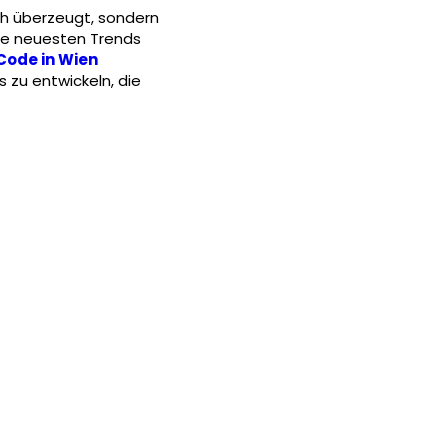
ch überzeugt, sondern
ie neuesten Trends
Code in Wien
 zu entwickeln, die
g
Arzt