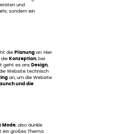
Geräten und
ehr, sondern ein
eht die
Planung
an. Hier
t die
Konzeption
, bei
itt geht es ans
Design
,
 die Website technisch
ing
an, um die Website
aunch und die
k Mode
, also dunkle
t ein großes Thema: