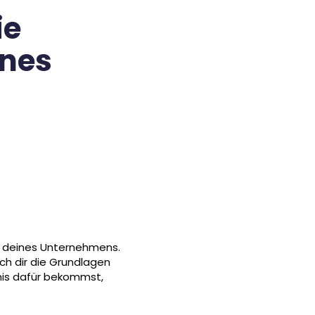
ie
enes
ld deines Unternehmens.
 ich dir die Grundlagen
nis dafür bekommst,