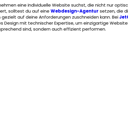
ehmen eine individuelle Website suchst, die nicht nur optis
ert, solltest du auf eine
Webdesign-Agentur
setzen, die d
n gezielt auf deine Anforderungen zuschneiden kann. Bei
Jet
es Design mit technischer Expertise, um einzigartige Websites
sprechend sind, sondern auch effizient performen.
Webdesign Wien
SEO
Web-Wartung
Referenzen
Blo
rafen
Immobilien
Berater
Architekten
Restaurant