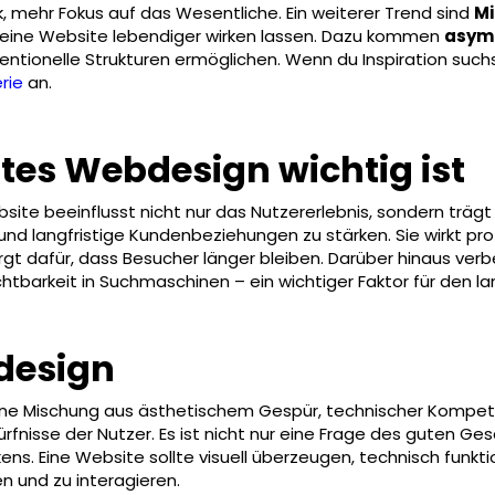
, mehr Fokus auf das Wesentliche. Ein weiterer Trend sind
Mi
e eine Website lebendiger wirken lassen. Dazu kommen
asym
entionelle Strukturen ermöglichen. Wenn du Inspiration suchst
rie
an.
es Webdesign wichtig ist
site beeinflusst nicht nur das Nutzererlebnis, sondern träg
d langfristige Kundenbeziehungen zu stärken. Sie wirkt prof
gt dafür, dass Besucher länger bleiben. Darüber hinaus ver
tbarkeit in Suchmaschinen – ein wichtiger Faktor für den lang
design
ine Mischung aus ästhetischem Gespür, technischer Kompet
ürfnisse der Nutzer. Es ist nicht nur eine Frage des guten 
ns. Eine Website sollte visuell überzeugen, technisch funkti
en und zu interagieren.